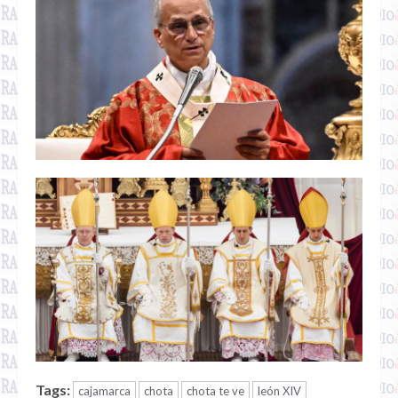
Tags:
cajamarca
chota
chota te ve
león XIV