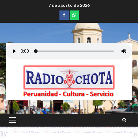
Saltar
7 de agosto de 2026
al
Facebook
whatsapp
contenido
Menú
principal