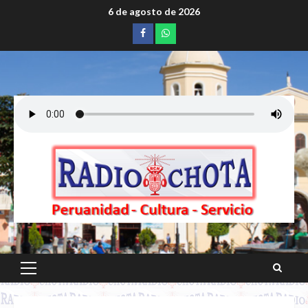
Saltar
6 de agosto de 2026
al
Facebook
whatsapp
contenido
Menú
principal