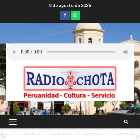
Saltar
8 de agosto de 2026
al
Facebook
whatsapp
contenido
Menú
principal