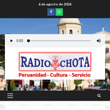
Saltar
6 de agosto de 2026
al
Facebook
whatsapp
contenido
Menú
principal