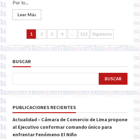
Por lo...
Leer Más
Paginación
1
2
3
4
…
112
Siguiente
de
entradas
BUSCAR
BUSCAR
PUBLICACIONES RECIENTES
Actualidad – Cámara de Comercio de Lima propone
al Ejecutivo conformar comando único para
enfrentar Fenómeno El Niño