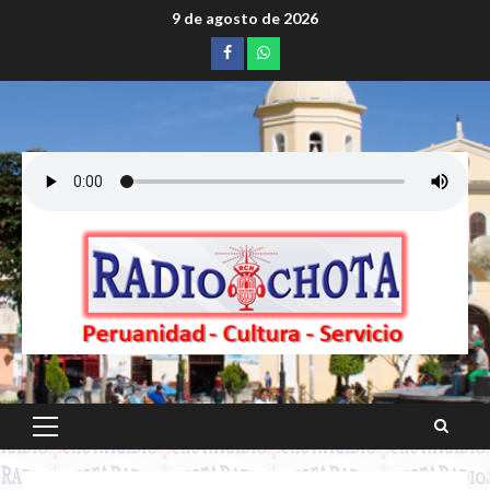
Saltar
9 de agosto de 2026
al
Facebook
whatsapp
contenido
Menú
principal